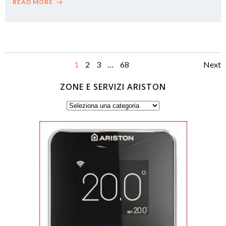
READ MORE
Posts
Po
Page
Page
Page
Page
1
2
3
…
68
Next
navigation
na
ZONE E SERVIZI ARISTON
Zone
e
servizi
Ariston