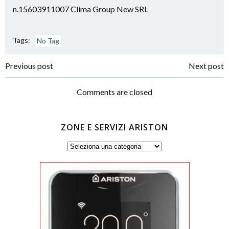
n.15603911007 Clima Group New SRL
Tags:
No Tag
Post
Post
Previous post
Next post
navigation
navigation
Comments are closed
ZONE E SERVIZI ARISTON
Zone
e
servizi
Ariston