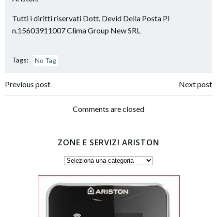
Tutti i diritti riservati Dott. Devid Della Posta PI
n.15603911007 Clima Group New SRL
Tags:
No Tag
Post
Post
Previous post
Next post
navigation
navigation
Comments are closed
ZONE E SERVIZI ARISTON
Zone
e
servizi
Ariston