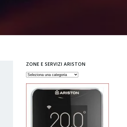
ZONE E SERVIZI ARISTON
Zone
e
servizi
Ariston