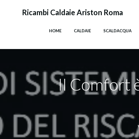
Vai
al
Ricambi Caldaie Ariston Roma
contenuto
HOME
CALDAIE
SCALDACQUA
Il Comfort è