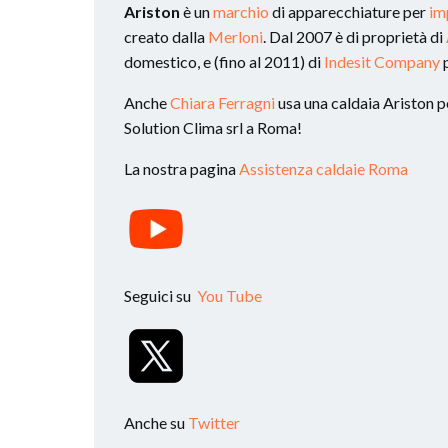
Ariston
è un
marchio
di apparecchiature per
im
creato dalla
Merloni
. Dal 2007 è di proprietà di
domestico, e (fino al 2011) di
Indesit Company
p
Anche
Chiara Ferragni
usa una caldaia Ariston per
Solution Clima srl a Roma!
La nostra pagina
Assistenza caldaie Roma
Seguici su
You Tube
Anche su
Twitter