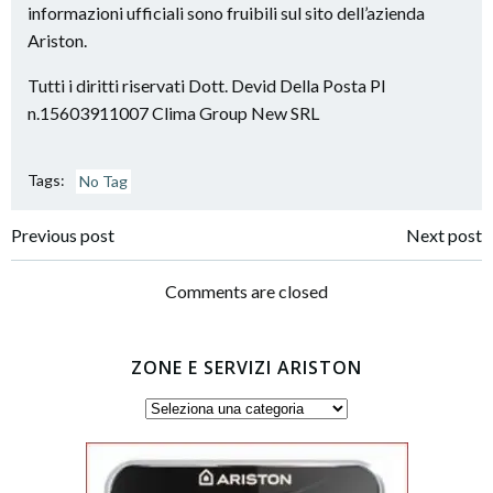
informazioni ufficiali sono fruibili sul sito dell’azienda
Ariston.
Tutti i diritti riservati Dott. Devid Della Posta PI
n.15603911007 Clima Group New SRL
Tags:
No Tag
Post
Post
Previous post
Next post
navigation
navigation
Comments are closed
ZONE E SERVIZI ARISTON
Zone
e
servizi
Ariston