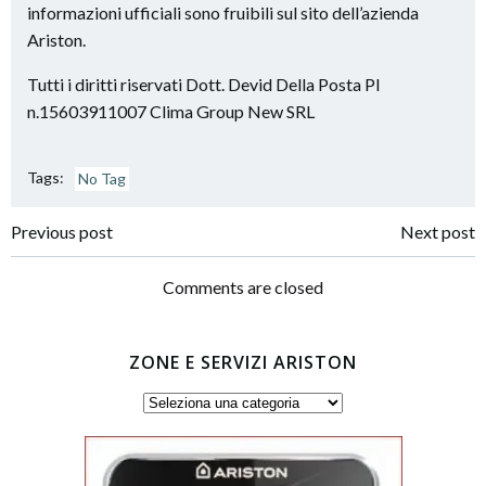
informazioni ufficiali sono fruibili sul sito dell’azienda
Ariston.
Tutti i diritti riservati Dott. Devid Della Posta PI
n.15603911007 Clima Group New SRL
Tags:
No Tag
Post
Post
Previous post
Next post
navigation
navigation
Comments are closed
ZONE E SERVIZI ARISTON
Zone
e
servizi
Ariston