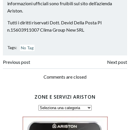
informazioni ufficiali sono fruibili sul sito dell’azienda
Ariston.
Tutti i diritti riservati Dott. Devid Della Posta PI
n.15603911007 Clima Group New SRL
Tags:
No Tag
Post
Post
Previous post
Next post
navigation
navigation
Comments are closed
ZONE E SERVIZI ARISTON
Zone
e
servizi
Ariston