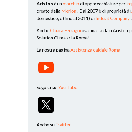
Ariston
è un
marchio
di apparecchiature per
im
creato dalla
Merloni
. Dal 2007 è di proprietà di
domestico, e (fino al 2011) di
Indesit Company
p
Anche
Chiara Ferragni
usa una caldaia Ariston per
Solution Clima srl a Roma!
La nostra pagina
Assistenza caldaie Roma
Seguici su
You Tube
Anche su
Twitter