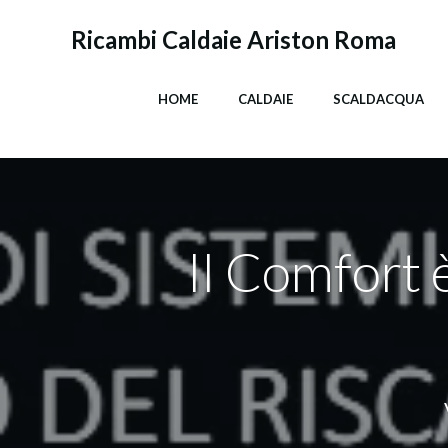
Vai
al
Ricambi Caldaie Ariston Roma
contenuto
HOME
CALDAIE
SCALDACQUA
Il Comfort è