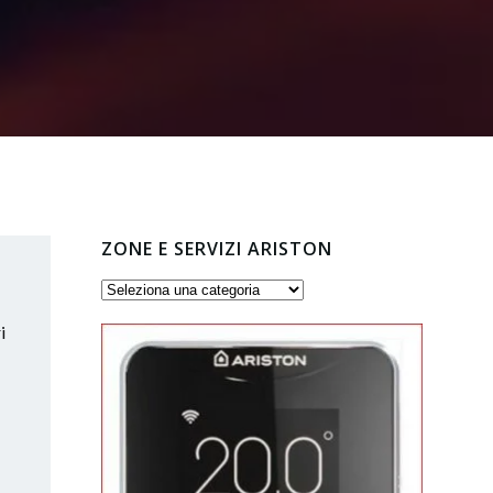
ZONE E SERVIZI ARISTON
Zone
e
i
servizi
Ariston