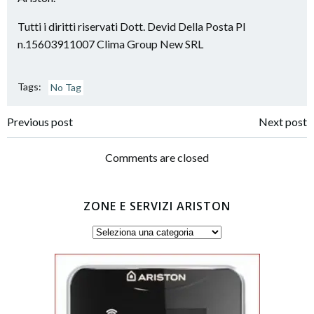
Tutti i diritti riservati Dott. Devid Della Posta PI
n.15603911007 Clima Group New SRL
Tags:
No Tag
Post
Post
Previous post
Next post
navigation
navigation
Comments are closed
ZONE E SERVIZI ARISTON
Zone
e
servizi
Ariston