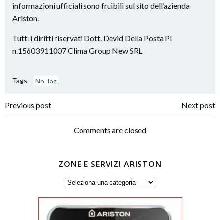
informazioni ufficiali sono fruibili sul sito dell’azienda
Ariston.
Tutti i diritti riservati Dott. Devid Della Posta PI
n.15603911007 Clima Group New SRL
Tags:
No Tag
Post
Post
Previous post
Next post
navigation
navigation
Comments are closed
ZONE E SERVIZI ARISTON
Zone
e
servizi
Ariston