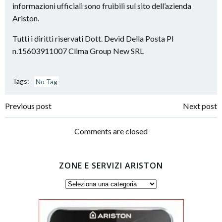
informazioni ufficiali sono fruibili sul sito dell’azienda
Ariston.
Tutti i diritti riservati Dott. Devid Della Posta PI
n.15603911007 Clima Group New SRL
Tags:
No Tag
Post
Post
Previous post
Next post
navigation
navigation
Comments are closed
ZONE E SERVIZI ARISTON
Zone
e
servizi
Ariston