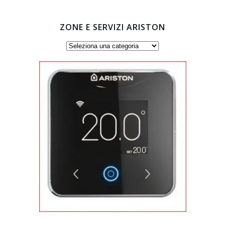
ZONE E SERVIZI ARISTON
Zone
e
servizi
Ariston