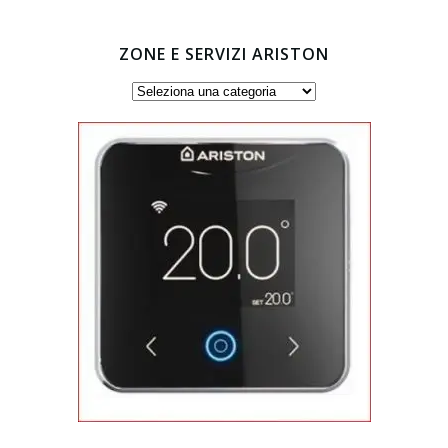
ZONE E SERVIZI ARISTON
Zone
e
servizi
Ariston