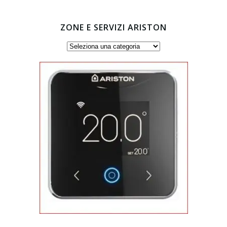
ZONE E SERVIZI ARISTON
Zone
e
servizi
Ariston