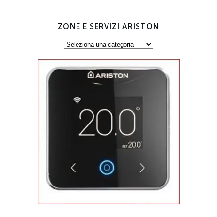
ZONE E SERVIZI ARISTON
Zone
e
servizi
Ariston