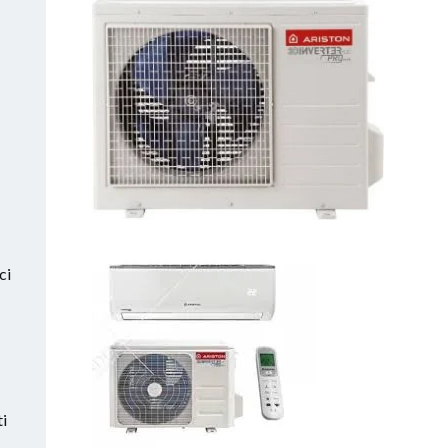
ci
ti