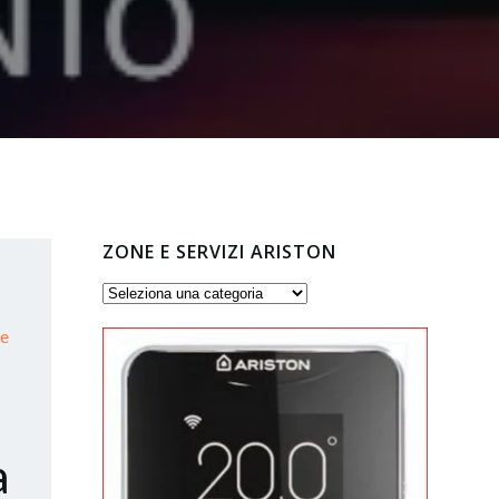
ZONE E SERVIZI ARISTON
Zone
e
ne
servizi
Ariston
a