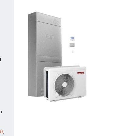
l
mo
0
,