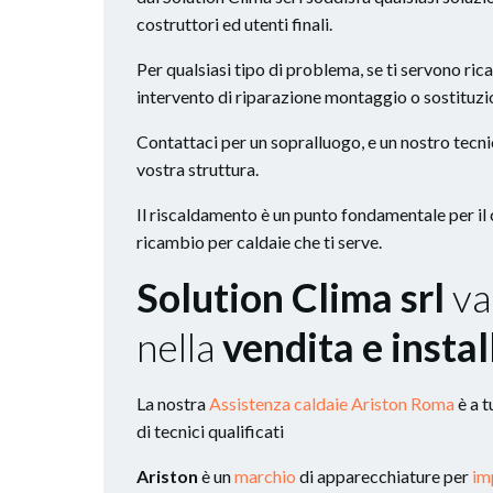
costruttori ed utenti finali.
Per qualsiasi tipo di problema, se ti servono ric
intervento di riparazione montaggio o sostituzio
Contattaci per un sopralluogo, e un nostro tecnic
vostra struttura.
Il riscaldamento è un punto fondamentale per il c
ricambio per caldaie che ti serve.
Solution Clima srl
va
nella
vendita e instal
La nostra
Assistenza caldaie Ariston Roma
è a t
di tecnici qualificati
Ariston
è un
marchio
di apparecchiature per
im