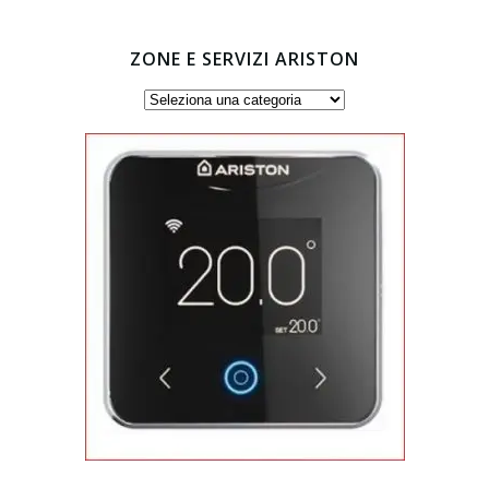
ZONE E SERVIZI ARISTON
Zone
e
servizi
Ariston