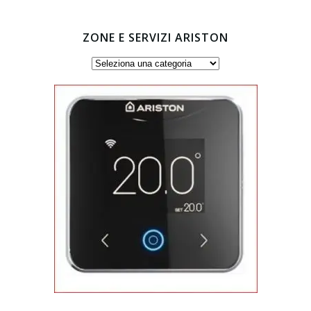
ZONE E SERVIZI ARISTON
Zone
e
servizi
Ariston