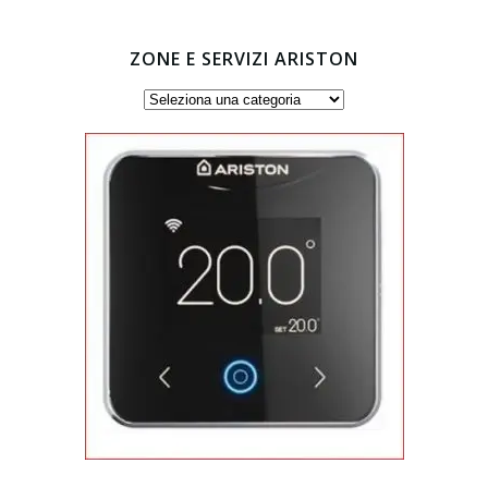
ZONE E SERVIZI ARISTON
Zone
e
servizi
Ariston