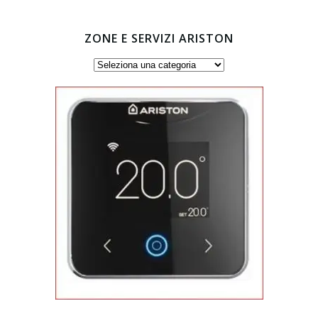
ZONE E SERVIZI ARISTON
Zone
e
servizi
Ariston