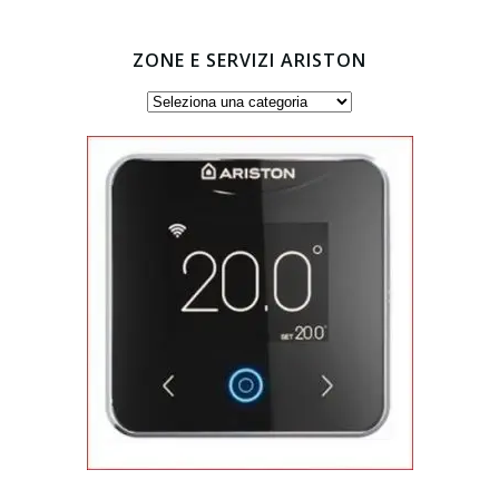
ZONE E SERVIZI ARISTON
Zone
e
servizi
Ariston